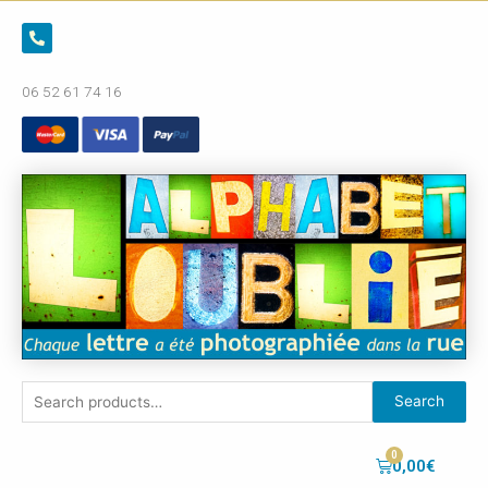
06 52 61 74 16
Search
0,00
€