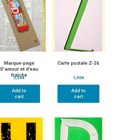
Marque-page
Carte postale Z-26
D’amour et d’eau
fraîche
3,50
€
1,50
€
Add to
Add to
cart
cart