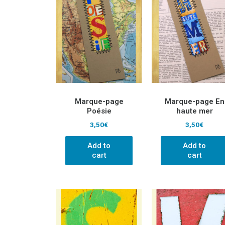
Marque-page
Marque-page En
Poésie
haute mer
3,50
€
3,50
€
Add to
Add to
cart
cart