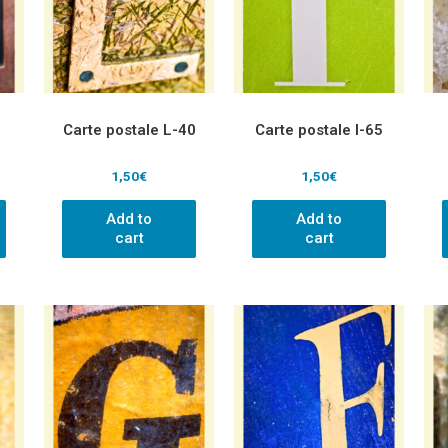
Carte postale L-40
Carte postale I-65
1,50
€
1,50
€
Add to
Add to
cart
cart