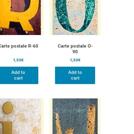
Carte postale R-60
Carte postale O-
90
1,50
€
1,50
€
Add to
Add to
cart
cart