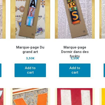
Marque-page Du
Marque-page
grand art
Dormir dans des
forêts
3,50
€
3,50
€
Add to
Add to
cart
cart