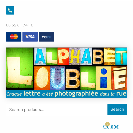
06 52 61 74 16
Search
0,00
€