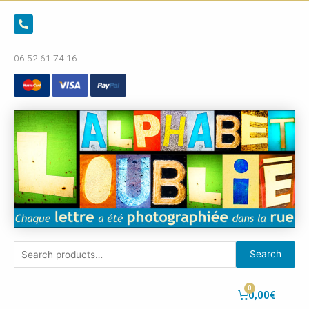
06 52 61 74 16
Search
0,00
€