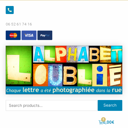
06 52 61 74 16
Search
0,00
€