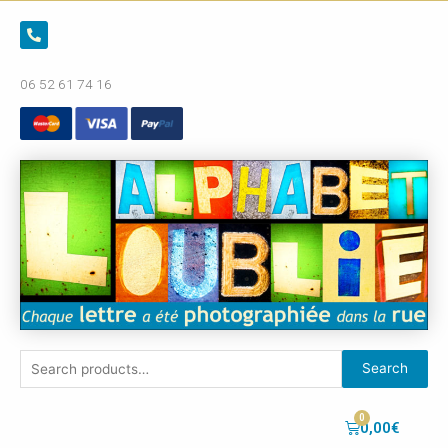
06 52 61 74 16
Search
0,00
€