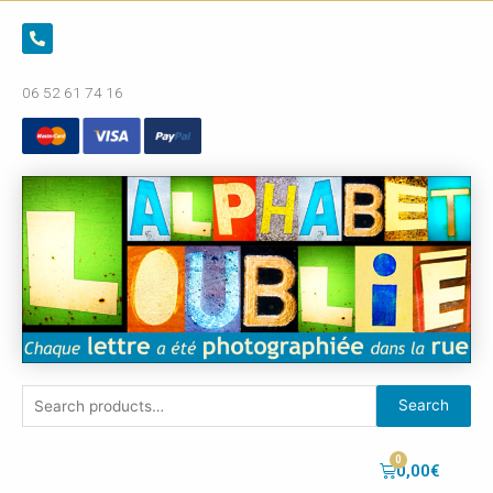
06 52 61 74 16
Search
0,00
€