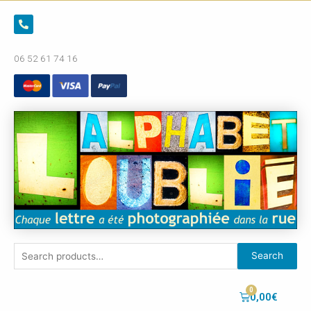
06 52 61 74 16
Search
0,00
€