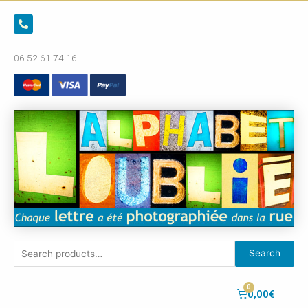
06 52 61 74 16
Search
0,00
€