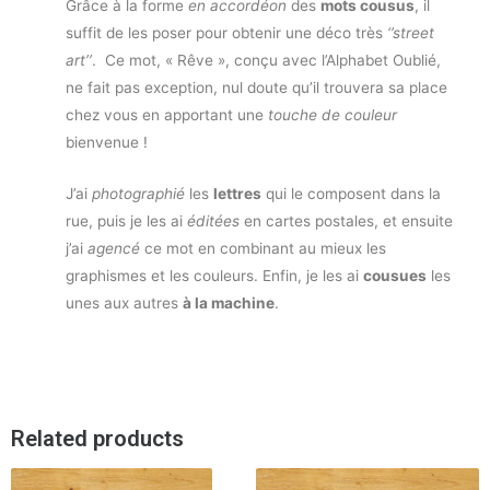
Grâce à la forme
en accordéon
des
mots cousus
, il
suffit de les poser pour obtenir une déco très
‘’street
art’’
. Ce mot, « Rêve », conçu avec l’Alphabet Oublié,
ne fait pas exception, nul doute qu’il trouvera sa place
chez vous en apportant une
touche de couleur
bienvenue !
J’ai
photographié
les
lettres
qui le composent dans la
rue, puis je les ai
éditées
en cartes postales, et ensuite
j’ai
agencé
ce mot en combinant au mieux les
graphismes et les couleurs. Enfin, je les ai
cousues
les
unes aux autres
à la machine
.
Related products