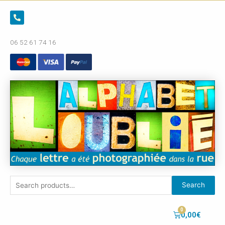
06 52 61 74 16
Search
0,00
€