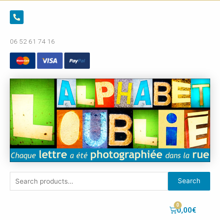
06 52 61 74 16
Search
0,00
€