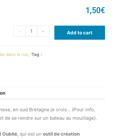
1,50
€
-
+
Add to cart
ée dans la rue
,
l
Tag
L
ion
nnexe, en sud Bretagne je crois… (Pour info,
et de se rendre sur un bateau au mouillage).
t Oublié
, qui est un
outil de création