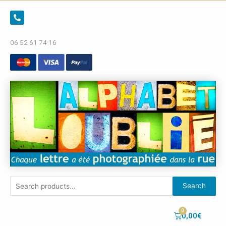
06 52 61 74 16
Search
0,00
€