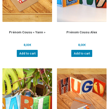
Prénom Cousu « Yann »
Prénom Cousu Alex
8,00
€
8,00
€
Add to cart
Add to cart