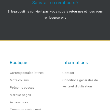
Satisfait ou remboursé
SI le produit ne convient pas, vous nous le retournez et nous vous
rembourserons
Boutique
Informations
Cartes postales lettres
Contact
Mots cousus
Conditions générales de
vente et d'utilisation
Prénoms cousus
Marque-pages
Accessoires
Composez votre mot