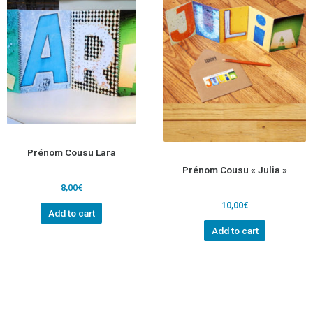
Prénom Cousu Lara
Prénom Cousu « Julia »
8,00
€
10,00
€
Add to cart
Add to cart