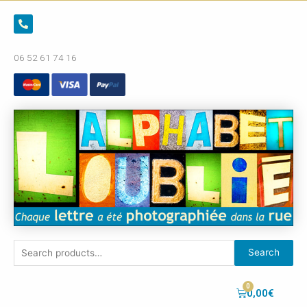
06 52 61 74 16
Search
0,00
€