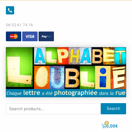
06 52 61 74 16
Search
0,00
€