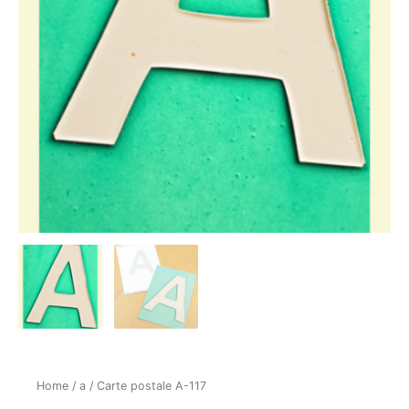
Home
/
a
/ Carte postale A-117