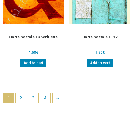
Carte postale Esperluette
Carte postale F-17
1,50
€
1,50
€
Add to cart
Add to cart
1
2
3
4
→