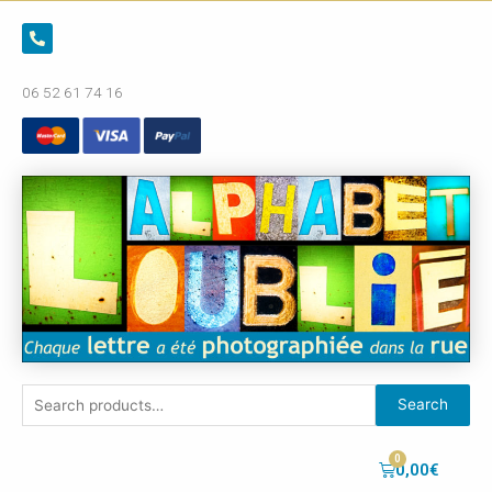
06 52 61 74 16
Search
0,00
€