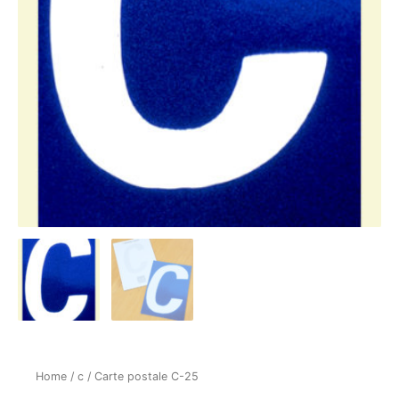
Home
/
c
/ Carte postale C-25