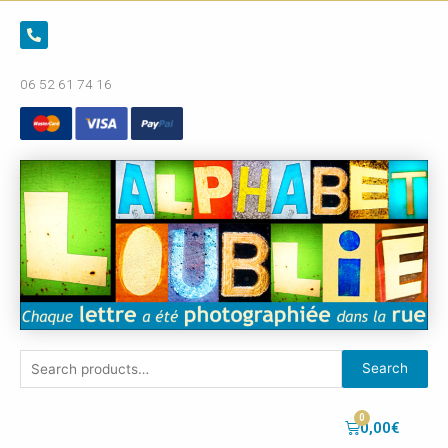
06 52 61 74 16
Search
0,00
€