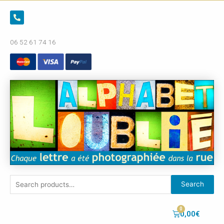
06 52 61 74 16
Search
0,00
€