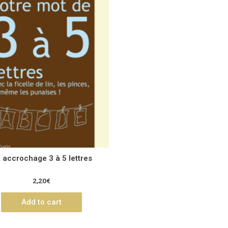
t accrochage 3 à 5 lettres
2,20
€
Add to cart