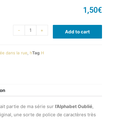
1,50
€
-
+
Add to cart
ée dans la rue
,
h
Tag
H
ion
ait partie de ma série sur
l’Alphabet Oublié
,
iginal, une sorte de police de caractères très