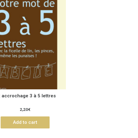
t accrochage 3 à 5 lettres
2,20
€
Add to cart