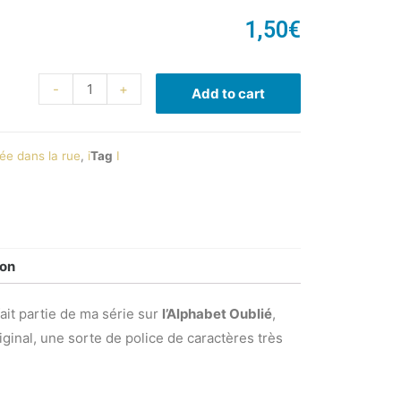
1,50
€
-
+
Add to cart
ée dans la rue
,
i
Tag
I
ion
ait partie de ma série sur
l’Alphabet Oublié
,
iginal, une sorte de police de caractères très