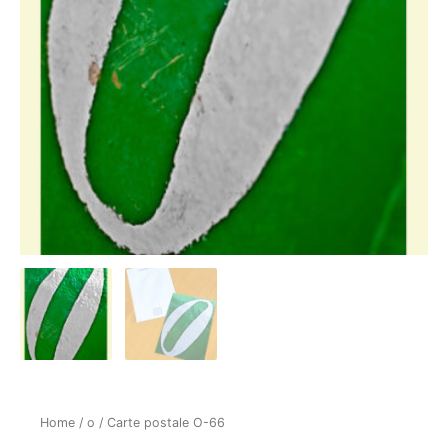
Home
/
o
/ Carte postale O-66