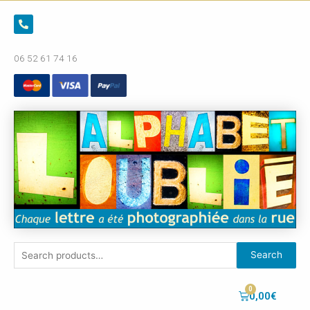
06 52 61 74 16
Search
0,00
€