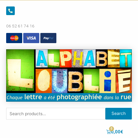
06 52 61 74 16
Search
0,00
€