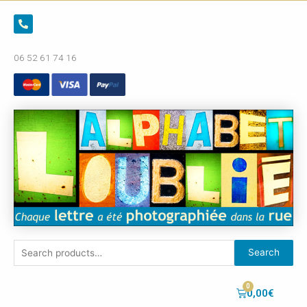
06 52 61 74 16
Search
0,00
€