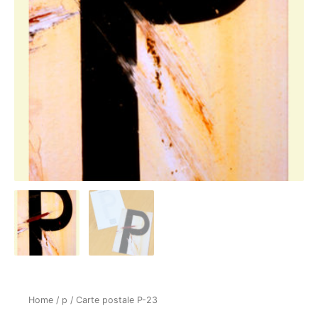
Home
/
p
/ Carte postale P-23