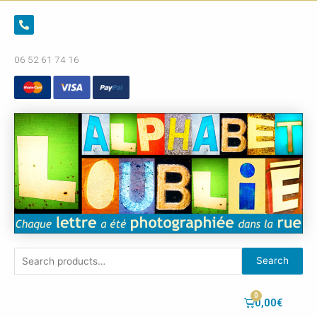
06 52 61 74 16
Search
0,00
€