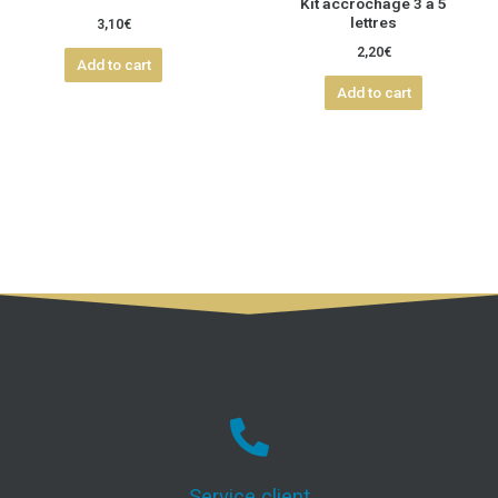
Kit accrochage 3 à 5
lettres
3,10
€
2,20
€
Add to cart
Add to cart
Service client