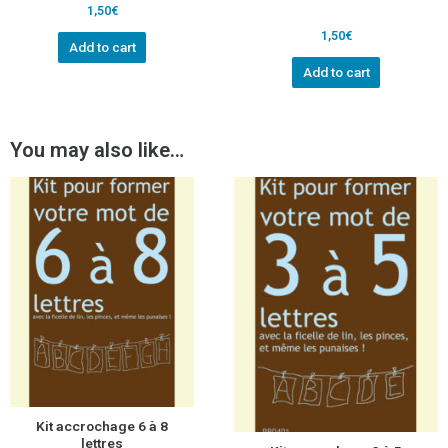
1,50
€
1,50
€
Add to cart
Add to cart
You may also like…
Kit accrochage 6 à 8
lettres