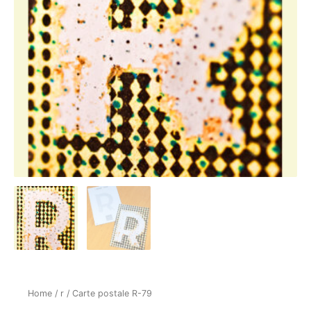
Home
/
r
/ Carte postale R-79