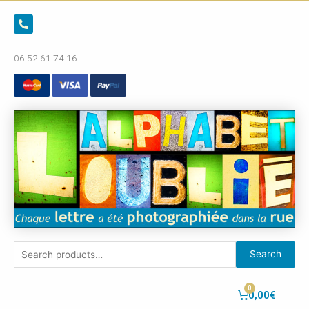
06 52 61 74 16
Search
0,00
€