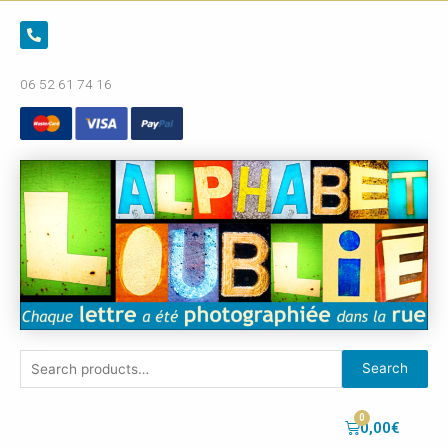
06 52 61 74 16
Search
0,00
€