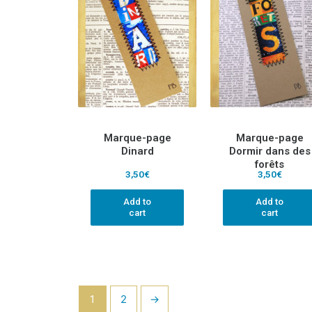
Marque-page
Marque-page
Dinard
Dormir dans des
forêts
3,50
€
3,50
€
Add to
Add to
cart
cart
1
2
→