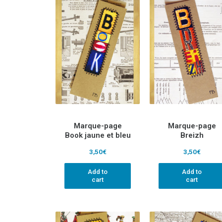
Marque-page
Marque-page
Book jaune et bleu
Breizh
3,50
€
3,50
€
Add to
Add to
cart
cart