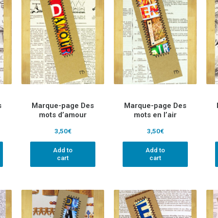
s
Marque-page Des
Marque-page Des
mots d’amour
mots en l’air
3,50
€
3,50
€
Add to
Add to
cart
cart