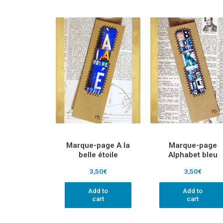
Marque-page A la
Marque-page
belle étoile
Alphabet bleu
3,50
€
3,50
€
Add to
Add to
cart
cart