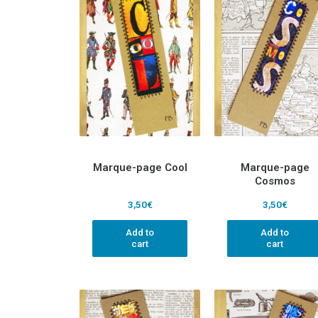
Marque-page Cool
Marque-page
Cosmos
3,50
€
3,50
€
Add to
Add to
cart
cart