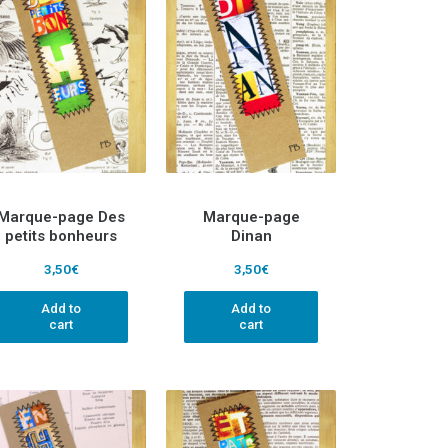
Marque-page Des
Marque-page
petits bonheurs
Dinan
3,50
€
3,50
€
Add to
Add to
cart
cart