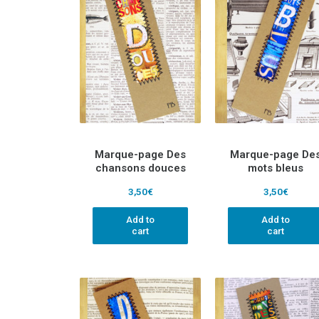
Marque-page Des
Marque-page De
chansons douces
mots bleus
3,50
€
3,50
€
Add to
Add to
cart
cart