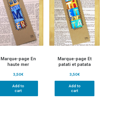
Marque-page En
Marque-page Et
haute mer
patati et patata
3,50
€
3,50
€
Add to
Add to
cart
cart