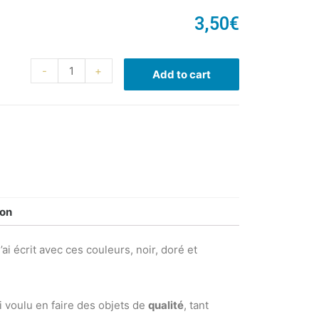
3,50
€
-
+
Add to cart
ion
’ai écrit avec ces couleurs, noir, doré et
’ai voulu en faire des objets de
qualité
, tant