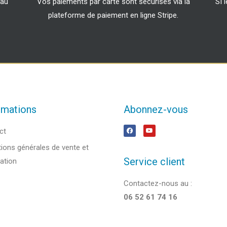
 au
Vos paiements par carte sont sécurisés via la
SI 
plateforme de paiement en ligne Stripe.
rmations
Abonnez-vous
ct
ions générales de vente et
Service client
sation
Contactez-nous au :
06 52 61 74 16