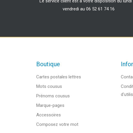
Le service client est à votre disposition du lundi
vendredi au 06 52 61 74 16
Boutique
Info
Cartes postales lettres
Conta
Mots cousus
Condit
d'utili
Prénoms cousus
Marque-pages
Accessoires
Composez votre mot