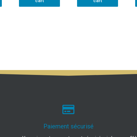
cart
cart
Paiement sécurisé