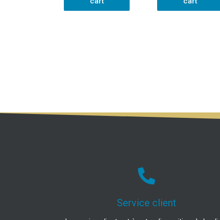
cart
cart
Service client