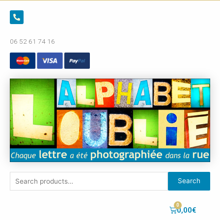
06 52 61 74 16
Search
0,00
€