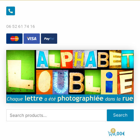
06 52 61 74 16
Search
0,00
€