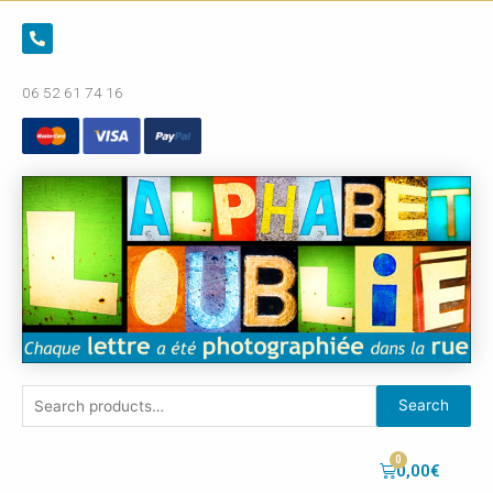
06 52 61 74 16
Search
0,00
€