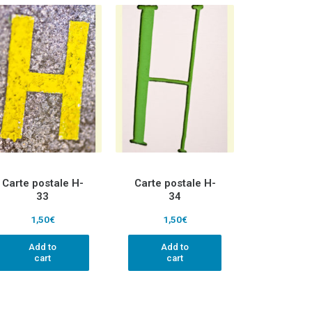
Carte postale H-
Carte postale H-
33
34
1,50
€
1,50
€
Add to
Add to
cart
cart