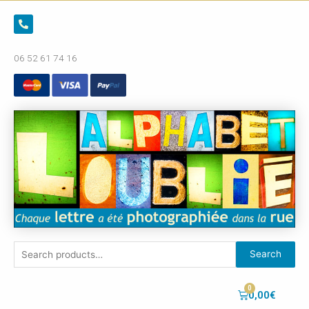
06 52 61 74 16
Search
0,00
€