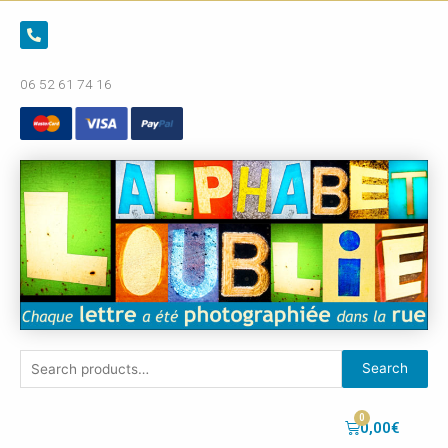
06 52 61 74 16
Search
0,00
€