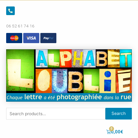
06 52 61 74 16
Search
0,00
€