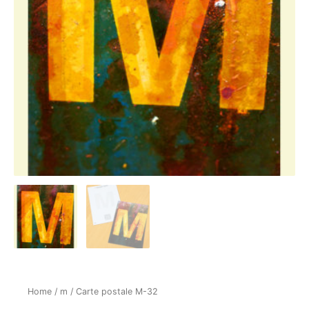
Home
/
m
/ Carte postale M-32