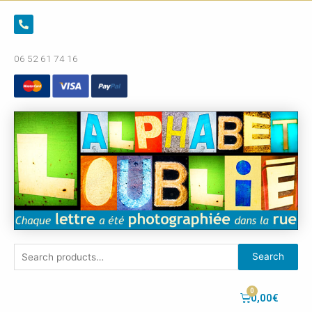
06 52 61 74 16
Search
0,00
€