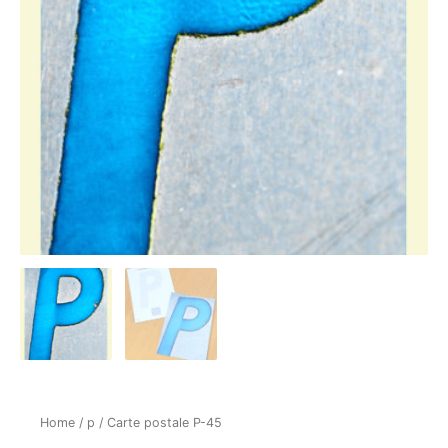
Home
/
p
/ Carte postale P-45