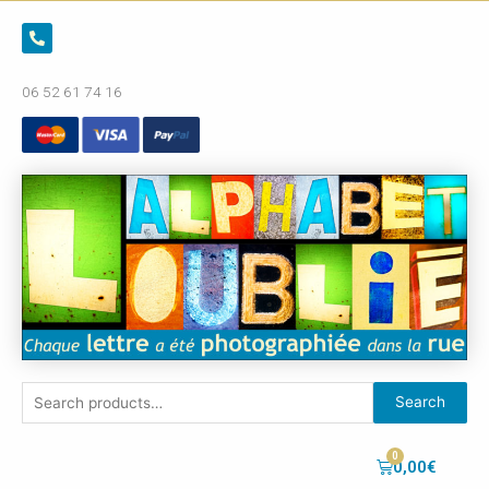
06 52 61 74 16
Search
0,00
€