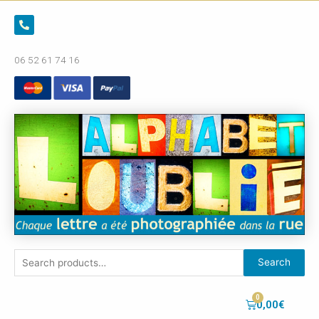
06 52 61 74 16
Search
0,00
€