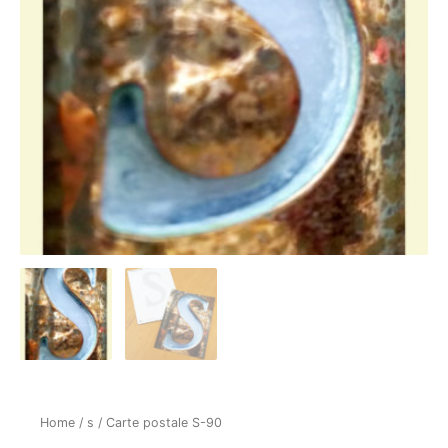
Home
/
s
/ Carte postale S-90