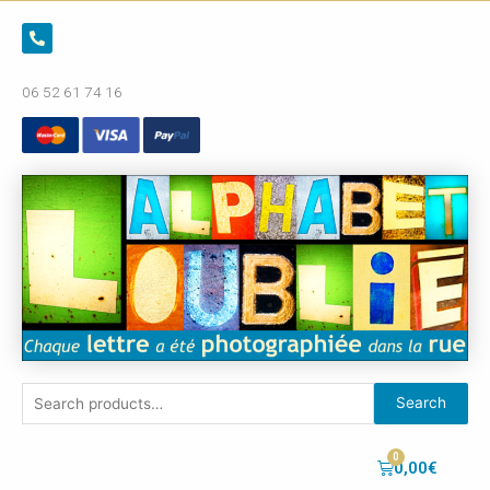
06 52 61 74 16
Search
0,00
€