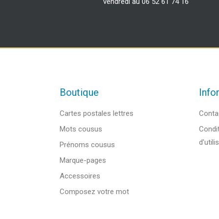
vendredi au 06 52 61 74 16
Boutique
Info
Cartes postales lettres
Conta
Mots cousus
Condit
d'utili
Prénoms cousus
Marque-pages
Accessoires
Composez votre mot