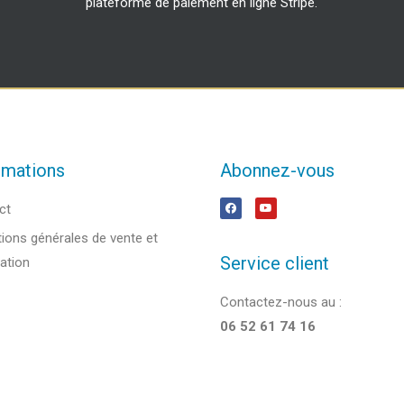
plateforme de paiement en ligne Stripe.
rmations
Abonnez-vous
ct
ions générales de vente et
Service client
sation
Contactez-nous au :
06 52 61 74 16