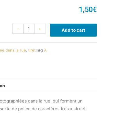
1,50
€
-
+
Add to cart
ée dans la rue
,
tiret
Tag
A
ion
hotographiées dans la rue, qui forment un
 sorte de police de caractères très « street