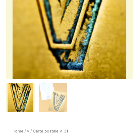
Home
/
v
/ Carte postale V-31