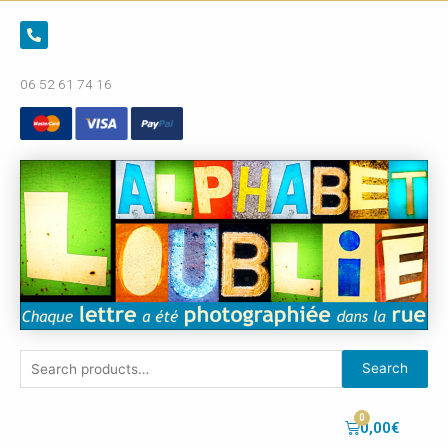
06 52 61 74 16
Search
0,00
€