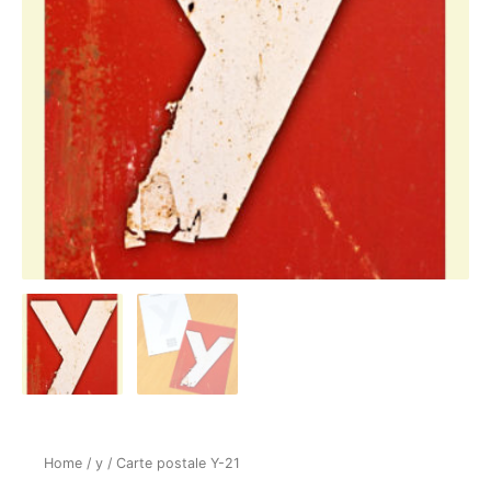
Home
/
y
/ Carte postale Y-21