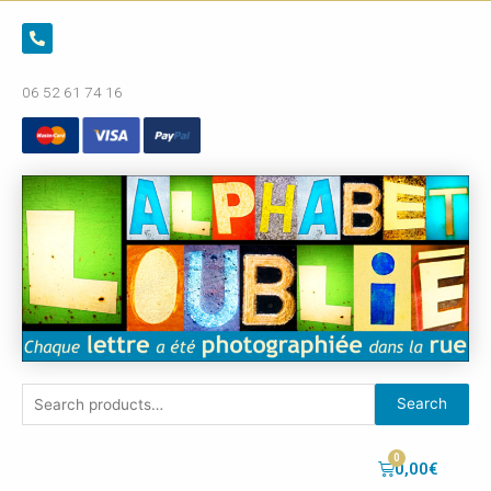
06 52 61 74 16
Search
0,00
€