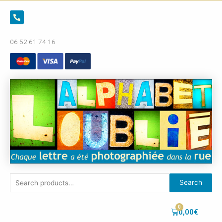
06 52 61 74 16
Search
0,00
€