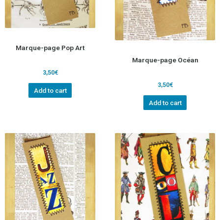
Marque-page Pop Art
Marque-page Océan
3,50
€
3,50
€
Add to cart
Add to cart