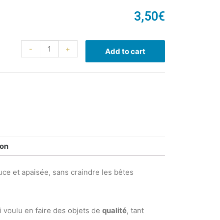
3,50
€
-
+
Add to cart
ion
uce et apaisée, sans craindre les bêtes
’ai voulu en faire des objets de
qualité
, tant