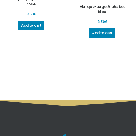
rose
Marque-page Alphabet
bleu
3,50
€
3,50
€
Add to cart
Add to cart