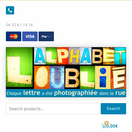
06 52 61 74 16
Search
0,00
€