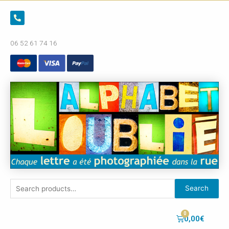
06 52 61 74 16
Search
0,00
€