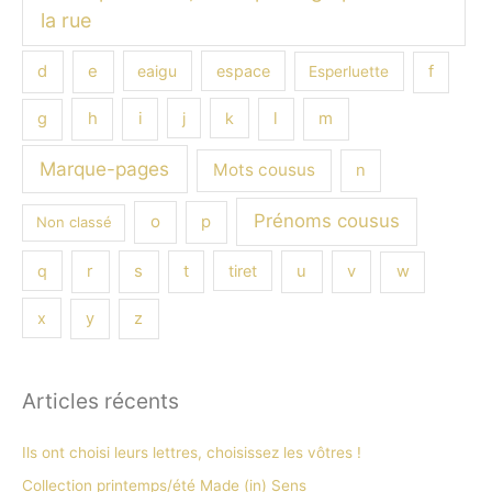
la rue
e
d
eaigu
espace
f
Esperluette
h
i
l
m
g
j
k
Marque-pages
Mots cousus
n
Prénoms cousus
o
p
Non classé
s
q
r
t
tiret
u
v
w
x
y
z
Articles récents
Ils ont choisi leurs lettres, choisissez les vôtres !
Collection printemps/été Made (in) Sens