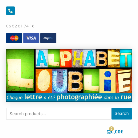
06 52 61 74 16
Search
0,00
€