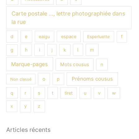
Carte postale …, lettre photographiée dans
la rue
e
d
eaigu
espace
f
Esperluette
h
i
l
m
g
j
k
Marque-pages
Mots cousus
n
Prénoms cousus
o
p
Non classé
s
q
r
t
tiret
u
v
w
x
y
z
Articles récents