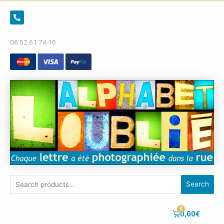
06 52 61 74 16
Search
0,00
€