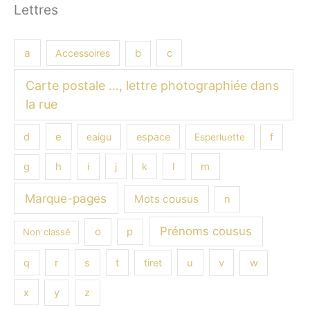
Lettres
a
Accessoires
b
c
Carte postale …, lettre photographiée dans
la rue
e
d
eaigu
espace
f
Esperluette
h
i
l
m
g
j
k
Marque-pages
Mots cousus
n
Prénoms cousus
o
p
Non classé
s
q
r
t
tiret
u
v
w
x
y
z