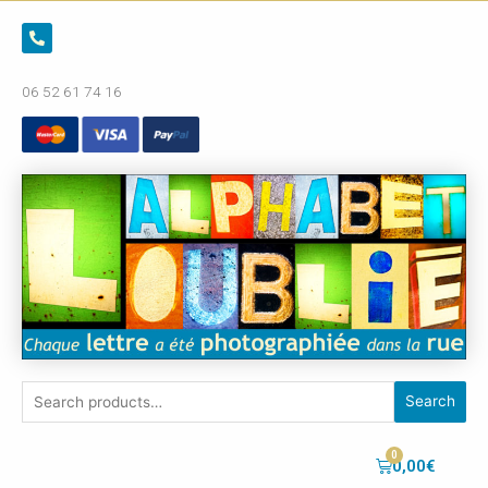
06 52 61 74 16
Search
0,00
€